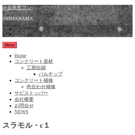
Skip
小豆島生コン
to
content
SHIMANAMA
instagram
Facebook
Menu
Home
コンクリート資材
工期短縮
バルチップ
コンクリート補修
色合わせ補修
サビストッパー
会社概要
お問合せ
NEWS
スラモル・c１