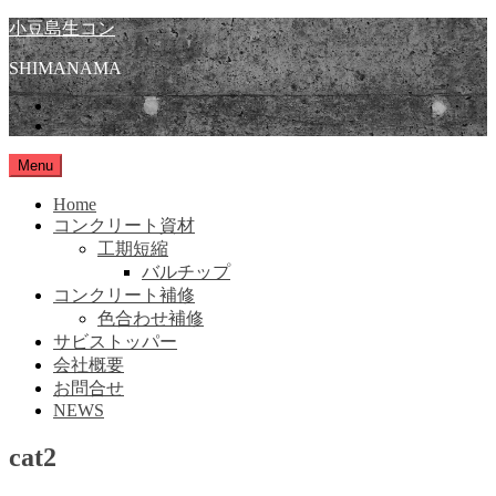
Skip
小豆島生コン
to
content
SHIMANAMA
instagram
Facebook
Menu
Home
コンクリート資材
工期短縮
バルチップ
コンクリート補修
色合わせ補修
サビストッパー
会社概要
お問合せ
NEWS
cat2