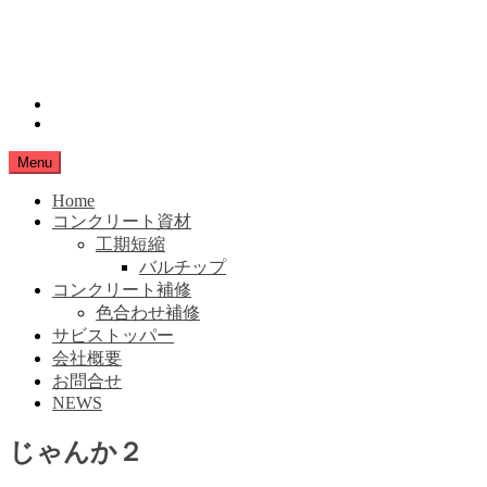
Skip
小豆島生コン
to
content
SHIMANAMA
instagram
Facebook
Menu
Home
コンクリート資材
工期短縮
バルチップ
コンクリート補修
色合わせ補修
サビストッパー
会社概要
お問合せ
NEWS
じゃんか２