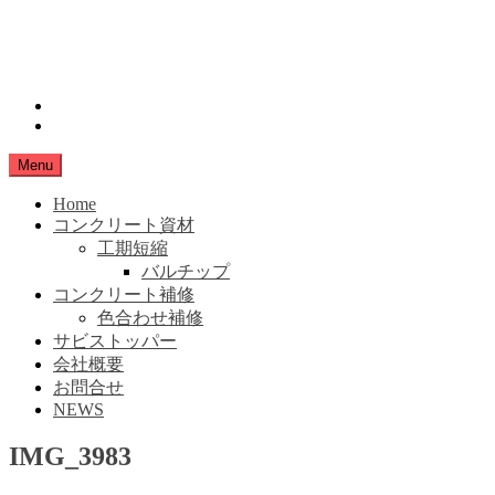
Skip
小豆島生コン
to
content
SHIMANAMA
instagram
Facebook
Menu
Home
コンクリート資材
工期短縮
バルチップ
コンクリート補修
色合わせ補修
サビストッパー
会社概要
お問合せ
NEWS
IMG_3983