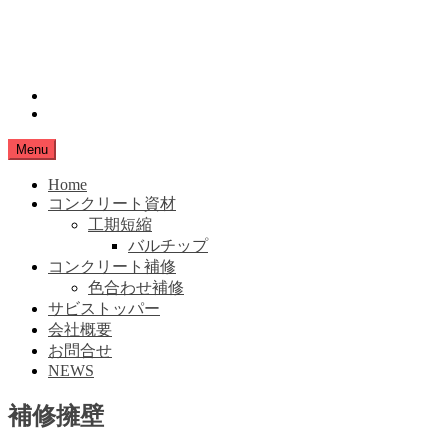
Skip
小豆島生コン
to
content
SHIMANAMA
instagram
Facebook
Menu
Home
コンクリート資材
工期短縮
バルチップ
コンクリート補修
色合わせ補修
サビストッパー
会社概要
お問合せ
NEWS
補修擁壁