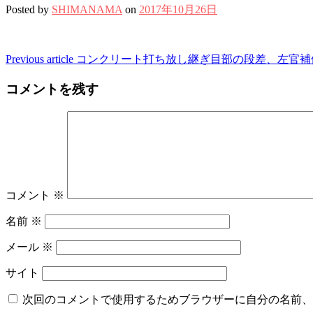
Posted by
SHIMANAMA
on
2017年10月26日
Continue
Previous article
コンクリート打ち放し継ぎ目部の段差、左官補
Reading
コメントを残す
コメント
※
名前
※
メール
※
サイト
次回のコメントで使用するためブラウザーに自分の名前、