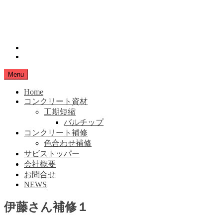
Skip
小豆島生コン
to
content
SHIMANAMA
instagram
Facebook
Menu
Home
コンクリート資材
工期短縮
バルチップ
コンクリート補修
色合わせ補修
サビストッパー
会社概要
お問合せ
NEWS
伊藤さん補修１