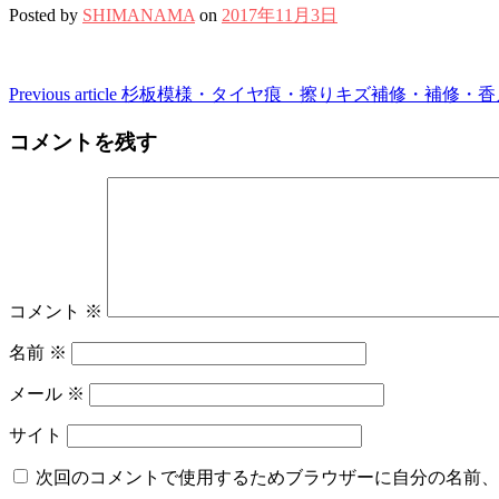
Posted by
SHIMANAMA
on
2017年11月3日
Continue
Previous article
杉板模様・タイヤ痕・擦りキズ補修・補修・香
Reading
コメントを残す
コメント
※
名前
※
メール
※
サイト
次回のコメントで使用するためブラウザーに自分の名前、