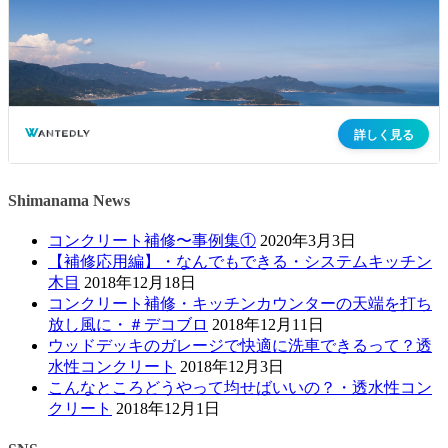
Shimanama News
コンクリート補修〜事例集①
2020年3月3日
【補修応用編】・なんでもできる・システムキッチン
木目
2018年12月18日
コンクリート補修・キッチンカウンターの天端を打ち
放し風に・＃デコブロ
2018年12月11日
ウッドデッキのガレージで快適に洗車できるって？透
水性コンクリート
2018年12月3日
こんなところどうやって均せばいいの？・透水性コン
クリート
2018年12月1日