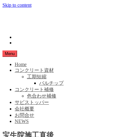
Skip to content
小豆島生コン
SHIMANAMA
instagram
Facebook
Menu
Home
コンクリート資材
工期短縮
バルチップ
コンクリート補修
色合わせ補修
サビストッパー
会社概要
お問合せ
NEWS
宝生院施工直後