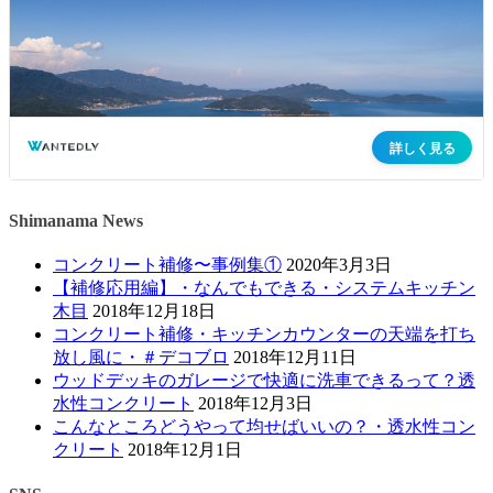
Shimanama News
コンクリート補修〜事例集①
2020年3月3日
【補修応用編】・なんでもできる・システムキッチン
木目
2018年12月18日
コンクリート補修・キッチンカウンターの天端を打ち
放し風に・＃デコブロ
2018年12月11日
ウッドデッキのガレージで快適に洗車できるって？透
水性コンクリート
2018年12月3日
こんなところどうやって均せばいいの？・透水性コン
クリート
2018年12月1日