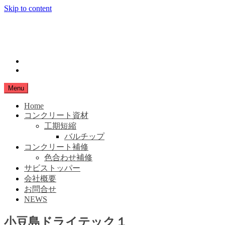
Skip to content
小豆島生コン
SHIMANAMA
instagram
Facebook
Menu
Home
コンクリート資材
工期短縮
バルチップ
コンクリート補修
色合わせ補修
サビストッパー
会社概要
お問合せ
NEWS
小豆島ドライテック１