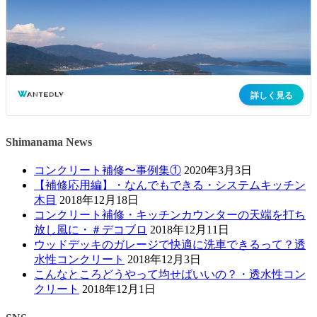
Shimanama News
コンクリート補修〜事例集①
2020年3月3日
【補修応用編】・なんでもできる・システムキッチン
木目
2018年12月18日
コンクリート補修・キッチンカウンターの天端を打ち
放し風に・＃デコブロ
2018年12月11日
ウッドデッキのガレージで快適に洗車できるって？透
水性コンクリート
2018年12月3日
こんなところどうやって均せばいいの？・透水性コン
クリート
2018年12月1日