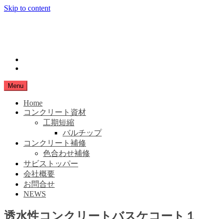
Skip to content
小豆島生コン
SHIMANAMA
instagram
Facebook
Menu
Home
コンクリート資材
工期短縮
バルチップ
コンクリート補修
色合わせ補修
サビストッパー
会社概要
お問合せ
NEWS
透水性コンクリートバスケコート１