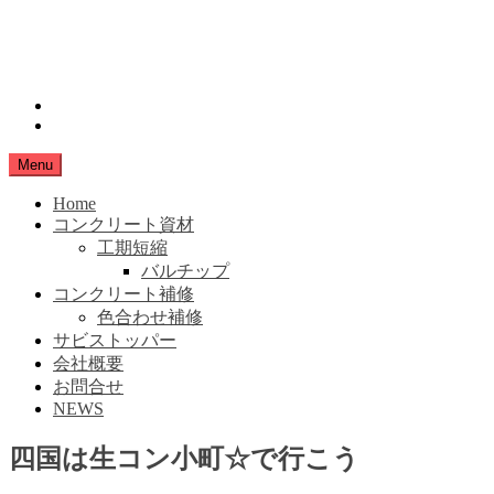
Skip
小豆島生コン
to
content
SHIMANAMA
instagram
Facebook
Menu
Home
コンクリート資材
工期短縮
バルチップ
コンクリート補修
色合わせ補修
サビストッパー
会社概要
お問合せ
NEWS
四国は生コン小町☆で行こう