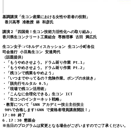
基調講演「生コン産業における女性や若者の役割」

 香川高専 准教授 林 和彦氏

講演２「四国発！生コン技術力活性化への取り組み」
香川県生コンクリート工業組合 専務理事 古田 満広氏
生コン女子♡パネルディスカッション 生コン小町各位
司会進行 小豆島生コン 安達周代
（話題提供）
・「もうやめさせよう。ドラム斫り作業 Pt.1」
・「もうやめさせよう。ドラム斫り作業 Pt.2」
・「残コンで残業をやめよう」 
・「いつまでやってるの？危険作業。ポンプの水抜き」
・「脱先行モルタル 0.5」 
・「現場で残コン活用術」 
・「こんなに合理化できる」生コン ICT
・「生コンのインターネット戦略」 
・教育について「GNN アカデミー技士主任技士

 90%で合格します!GNN で資格者増員講座開設！」
17：00 終了
6．17：30 懇親会
※当日のプログラムは変更となる場合がございますのでご了承ください。