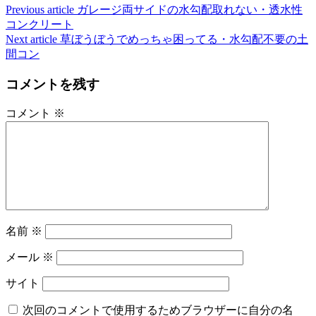
Continue
Previous article
ガレージ両サイドの水勾配取れない・透水性
コンクリート
Reading
Next article
草ぼうぼうでめっちゃ困ってる・水勾配不要の土
間コン
コメントを残す
コメント
※
名前
※
メール
※
サイト
次回のコメントで使用するためブラウザーに自分の名