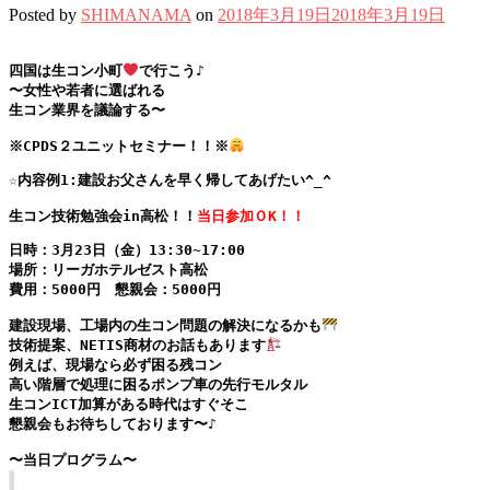
Posted by
SHIMANAMA
on
2018年3月19日
2018年3月19日
四国は生コン小町
で行こう♪

生コン業界を議論する〜

※CPDS２ユニットセミナー！！※
☆内容例1:建設お父さんを早く帰してあげたい^_^
生コン技術勉強会in高松！！
当日参加ＯK！！
日時：3月23日（金）13:30~17:00
場所：リーガホテルゼスト高松
費用：5000円　懇親会：5000円
建設現場、工場内の生コン問題の解決になるかも
技術提案、NETIS商材のお話もあります
例えば、現場なら必ず困る残コン

高い階層で処理に困るポンプ車の先行モルタル

生コンICT加算がある時代はすぐそこ

懇親会もお待ちしております〜♪