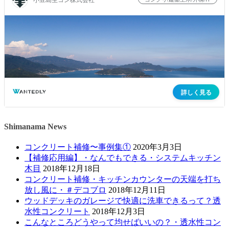
Shimanama News
コンクリート補修〜事例集①
2020年3月3日
【補修応用編】・なんでもできる・システムキッチン
木目
2018年12月18日
コンクリート補修・キッチンカウンターの天端を打ち
放し風に・＃デコブロ
2018年12月11日
ウッドデッキのガレージで快適に洗車できるって？透
水性コンクリート
2018年12月3日
こんなところどうやって均せばいいの？・透水性コン