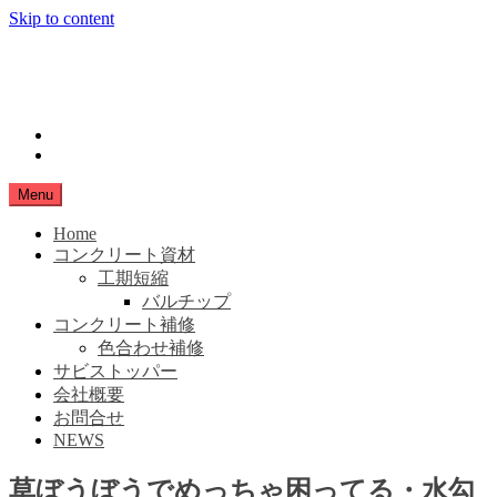
Skip to content
小豆島生コン
SHIMANAMA
instagram
Facebook
Menu
Home
コンクリート資材
工期短縮
バルチップ
コンクリート補修
色合わせ補修
サビストッパー
会社概要
お問合せ
NEWS
草ぼうぼうでめっちゃ困ってる・水勾