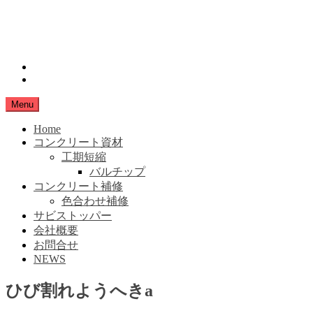
Skip
小豆島生コン
to
content
SHIMANAMA
instagram
Facebook
Menu
Home
コンクリート資材
工期短縮
バルチップ
コンクリート補修
色合わせ補修
サビストッパー
会社概要
お問合せ
NEWS
ひび割れようへきa